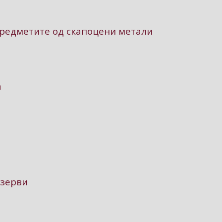
предметите од скапоцени метали
а
езерви