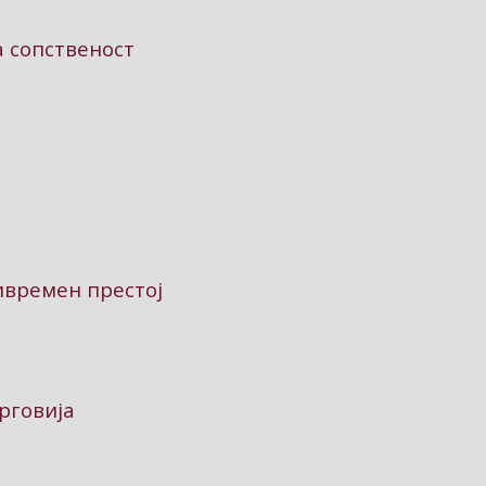
а сопственост
ивремен престој
рговија