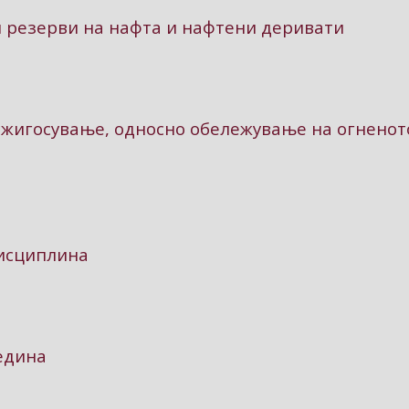
 резерви на нафта и нафтени деривати
 жигосување, односно обележување на огненот
дисциплина
едина