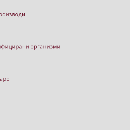
производи
дифицирани организми
зарот