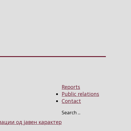
Reports
Public relations
Contact
Search ...
ции од јавен карактер