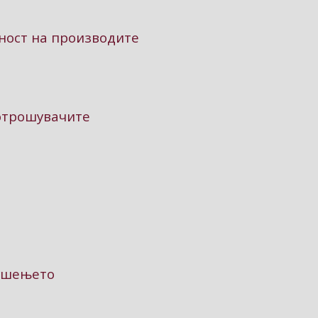
ност на производите
потрошувачите
пушењето