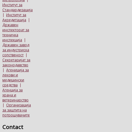
Институт за
Стандардизација
|
Институт за
Акредитација
|
Државен
инспекторат за
техничка
инспекција
|
Државен завод
за индустриска
сопственост
|
Секретаријат за
законодавство
|
Агениција за
лекови и
медицински
средства
|
Агенција за
храна и
ветеринарство
|
Организација
за заштита на
потрошувачите
Contact