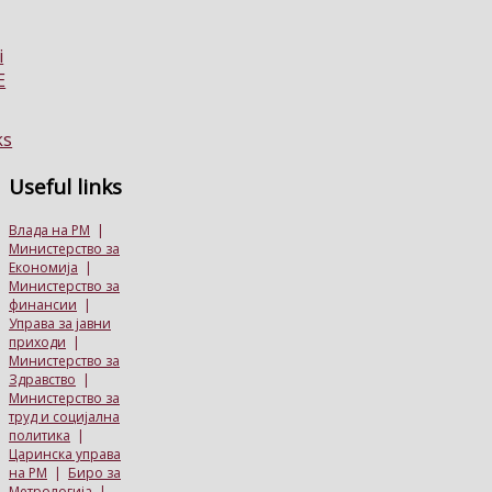
Useful
links
Влада на РМ
|
Министерство за
Економија
|
Министерство за
финансии
|
Управа за јавни
приходи
|
Министерство за
Здравство
|
Министерство за
труд и социјална
политика
|
Царинска управа
на РМ
|
Биро за
Метрологија
|