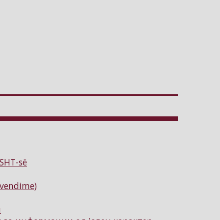
ISHT-së
(vendime)
и