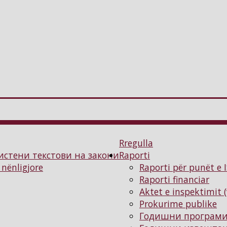
Rregulla
истени текстови на закони
Raporti
 nënligjore
Raporti për punët e 
Raporti financiar
Aktet e inspektimit 
Prokurime publike
Годишни програм