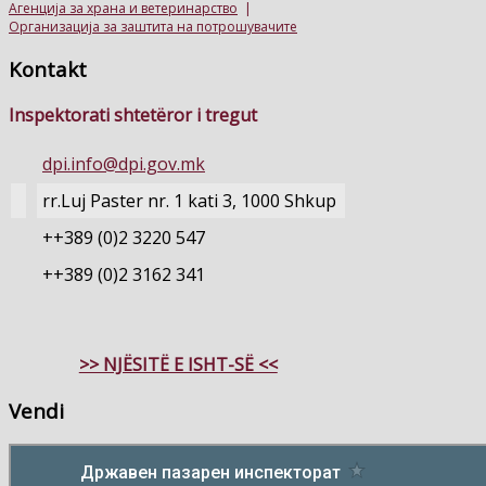
Агенција за храна и ветеринарство
|
Организација за заштита на потрошувачите
Kontakt
Inspektorati shtetëror i tregut
dpi.info@dpi.gov.mk
rr.Luj Paster nr. 1 kati 3, 1000 Shkup
++389 (0)2 3220 547
++389 (0)2 3162 341
>> NJËSITË E ISHT-SË <<
Vendi