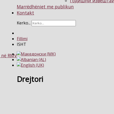
Годишни извештаи 
Marrëdhëniet me publikun
Kontakt
Kerko...
Fillimi
ISHT
g në RMV
Drejtori