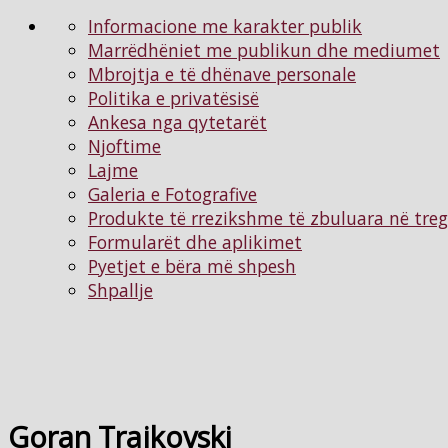
Informacione me karakter publik
Marrëdhëniet me publikun dhe mediumet
Mbrojtja e të dhënave personale
Politika e privatësisë
Ankesa nga qytetarët
Njoftimе
Lajme
Galeria e Fotografive
Produkte të rrezikshme të zbuluara në tre
Formularët dhe aplikimet
Pyetjet e bëra më shpesh
Shpallje
Goran Trajkovski