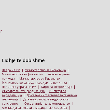
Lidhje
të dobishme
Влада на РМ
|
Министерство за Економија
|
Министерство за финансии
|
Управа за јавни
приходи
|
Министерство за Здравство
|
Министерство за труд и социјална политика
|
Царинска управа на РМ
|
Биро за Метрологија
|
Институт за Стандардизација
|
Институт за
Акредитација
|
Државен инспекторат за техничка
инспекција
|
Државен завод за индустриска
сопственост
|
Секретаријат за законодавство
|
Агениција за лекови и медицински средства
|