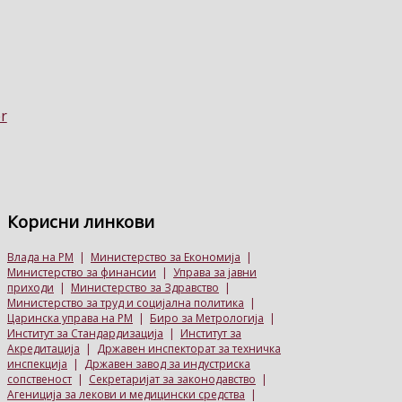
Корисни
линкови
Влада на РМ
|
Министерство за Економија
|
Министерство за финансии
|
Управа за јавни
приходи
|
Министерство за Здравство
|
Министерство за труд и социјална политика
|
Царинска управа на РМ
|
Биро за Метрологија
|
Институт за Стандардизација
|
Институт за
Акредитација
|
Државен инспекторат за техничка
инспекција
|
Државен завод за индустриска
сопственост
|
Секретаријат за законодавство
|
Агениција за лекови и медицински средства
|