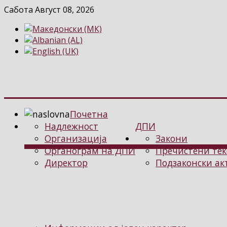
Сабота Август 08, 2026
Почетна
Надлежност
ДПИ
Организација
Закони
Органограм на ДПИ
Пречистени тек
Директор
Подзаконски ак