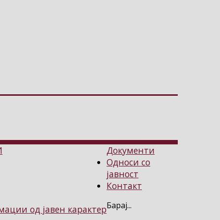
И
Документи
Односи со
јавност
Контакт
Барај...
ации од јавен карактер