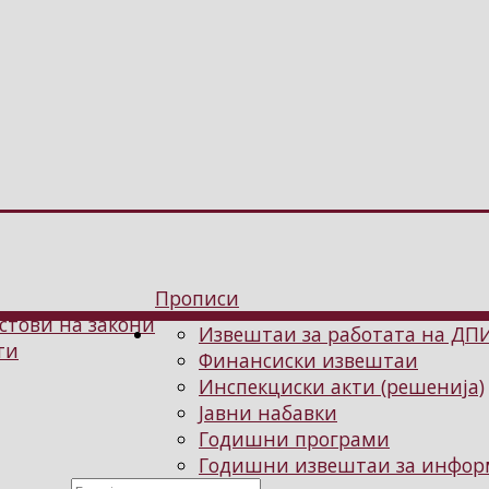
Прописи
стови на закони
Извештаи за работата на ДП
ти
Финансиски извештаи
Инспекциски акти (решенија)
Јавни набавки
Годишни програми
Годишни извештаи за информ