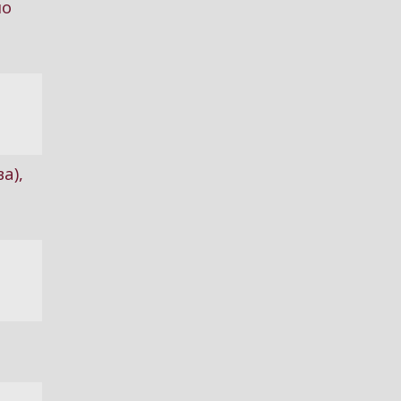
но
а),