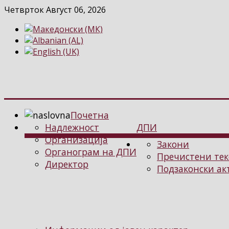
Четврток Август 06, 2026
Почетна
Надлежност
ДПИ
Организација
Закони
Органограм на ДПИ
Пречистени тек
Директор
Подзаконски ак