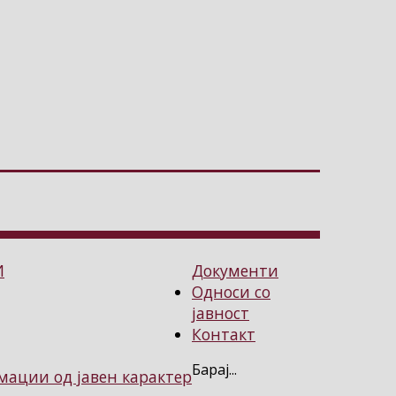
И
Документи
Односи со
јавност
Контакт
Барај...
ации од јавен карактер