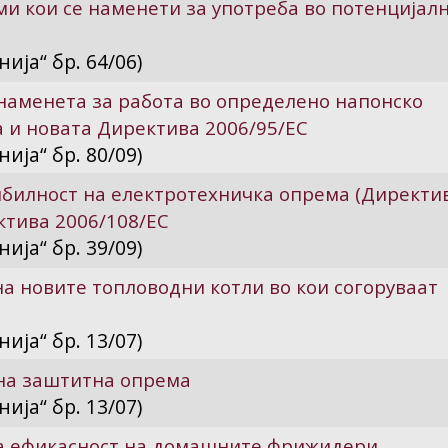
и кои се наменети за употреба во потенцијал
ија“ бр. 64/06)
наменета за работа во определено напонско
а и новата Директива 2006/95/ЕС
ија“ бр. 80/09)
билност на електротехничка опрема (Директив
ктива 2006/108/ЕС
ија“ бр. 39/09)
а новите топловодни котли во кои согоруваат
ија“ бр. 13/07)
на заштитна опрема
ија“ бр. 13/07)
а ефикасност на домашните фрижидери,