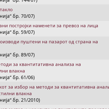
такло
ија“ бр. 70/07)
ни постројки наменети за превоз на лица
ија“ бр. 59/07)
оизводи пуштени на пазарот од страна на
ија“ бр. 89/07)
етоди за квантитативна анализа на
лни влакна
ија“ бр. 61/06)
от за избор на методи за квантитативна анал
стилни влакна
ија“ бр. 21/2010)