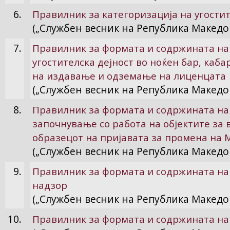
6.
Правилник за категоризација на угостит
(„Службен весник на Република Македон
7.
Правилник за формата и содржината на
угостителска дејност во ноќен бар, каба
на издавање и одземање на лиценцата
(„Службен весник на Република Македон
8.
Правилник за формата и содржината на 
започнување со работа на објектите за 
образецот на пријавата за промена на М
(„Службен весник на Република Македон
9.
Правилник за формата и содржината на
надзор
(„Службен весник на Република Македон
10.
Правилник за формата и содржината на 