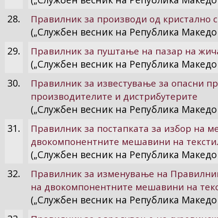
28.
Правилник за производи од кристално с
(„Службен весник на Република Македон
29.
Правилник за пуштање на пазар на жича
(„Службен весник на Република Македон
30.
Правилник за известување за опасни пр
производителите и дистрибутерите
(„Службен весник на Република Македон
31.
Правилник за постапката за избор на м
двокомпонентните мешавини на тексти
(„Службен весник на Република Македон
32.
Правилник за изменување на Правилник
на двокомпонентните мешавини на тек
(„Службен весник на Република Македон