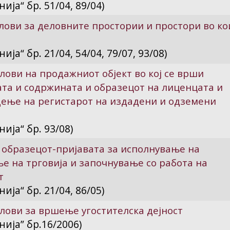
ја“ бр. 51/04, 89/04)
ови за деловните простории и простори во ко
а“ бр. 21/04, 54/04, 79/07, 93/08)
ови на продажниот објект во кој се врши
та и содржината и образецот на лиценцата и
дење на регистарот на издадени и одземени
ија“ бр. 93/08)
 образецот-пријавата за исполнување на
 на трговија и започнување со работа на
т
ја“ бр. 21/04, 86/05)
лови за вршење угостителска дејност
ија” бр.16/2006)