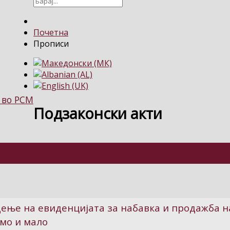
Почетна
Прописи
 во РСМ
Подзаконски акти
ење на евиденцијата за набавка и продажба н
емо и мало