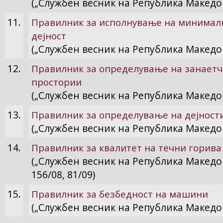
(„Службен весник на Република Македон
11.
Правилник за исполнување на минималн
дејност
(„Службен весник на Република Македон
12.
Правилник за определување на занаетчи
простории
(„Службен весник на Република Македон
13.
Правилник за определување на дејност
(„Службен весник на Република Македониј
14.
Правилник за квалитет на течни горива
(„Службен весник на Република Македонија
156/08, 81/09)
15.
Правилник за безбедност на машини
(„Службен весник на Република Македон