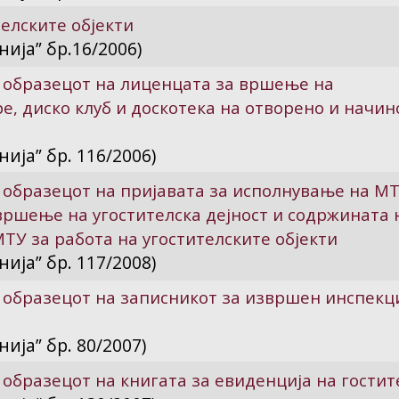
елските објекти
ија” бр.16/2006)
 образецот на лиценцата за вршење на
ре, диско клуб и доскотека на отворено и начин
ија” бр. 116/2006)
образецот на пријавата за исполнување на МТ
вршење на угостителска дејност и содржината 
ТУ за работа на угостителските објекти
ија” бр. 117/2008)
 образецот на записникот за извршен инспекц
ија” бр. 80/2007)
образецот на книгата за евиденција на гостит