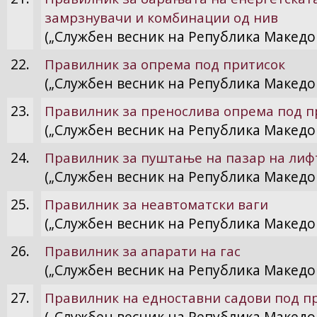
замрзнувачи и комбинации од нив
(„Службен весник на Република Македон
22.
Правилник за опрема под притисок
(„Службен весник на Република Македон
23.
Правилник за пренослива опрема под п
(„Службен весник на Република Македон
24.
Правилник за пуштање на пазар на лифт
(„Службен весник на Република Македон
25.
Правилник за неавтоматски ваги
(„Службен весник на Република Македон
26.
Правилник за апарати на гас
(„Службен весник на Република Македон
27.
Правилник на едноставни садови под п
(„Службен весник на Република Македон