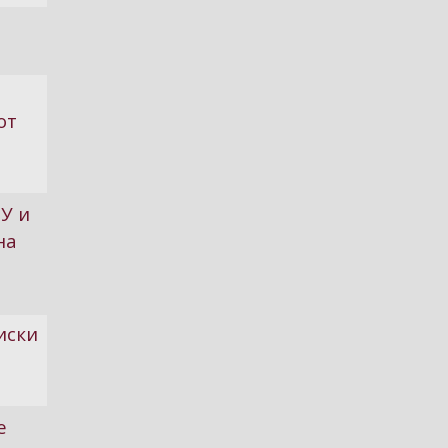
от
У и
на
иски
е