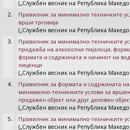
(„Службен весник на Република Македони
2.
Правилник за минимално техничките усл
врши трговија
(„Службен весник на Република Македониј
3.
Правилник за минимално-техничките усл
продажба на алкохолни пијалоци, форма
формата и содржината и начинот на во
лиценци
(„Службен весник на Република Македон
4.
Правилник за формата и содржината на
минимално-техничките услови за вршење
продажен објект или друг деловен објек
(„Службен весник на Република Македони
5.
Правилник за минимално-техничките ус
(„Службен весник на Република Македон