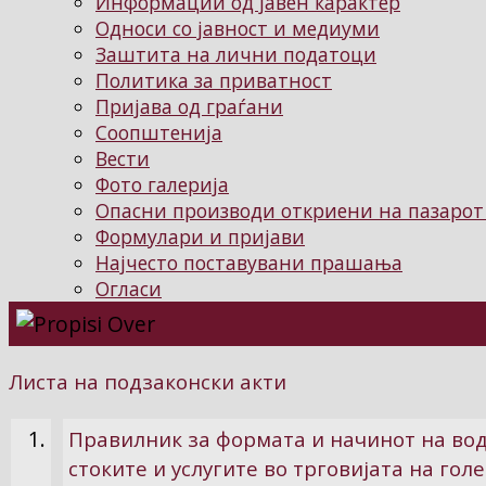
Информации од јавен карактер
Односи со јавност и медиуми
Заштита на лични податоци
Политика за приватност
Пријава од граѓани
Соопштенија
Вести
Фото галерија
Опасни производи откриени на пазарот
Формулари и пријави
Најчесто поставувани прашања
Огласи
Листа на подзаконски акти
1.
Правилник за формата и начинот на вод
стоките и услугите во трговијата на гол