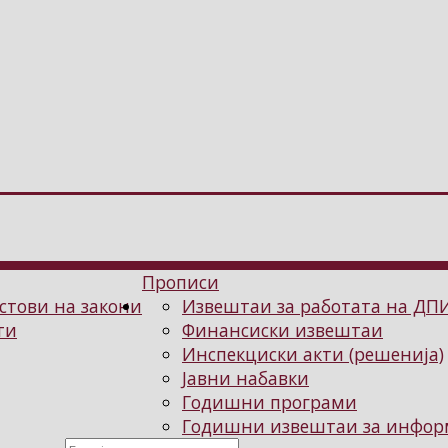
Прописи
стови на закони
Извештаи за работата на ДП
ти
Финансиски извештаи
Инспекциски акти (решенија)
Јавни набавки
Годишни програми
Годишни извештаи за информ