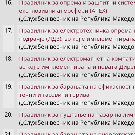
16.
Правилник за опрема и заштитни систем
експлозивни атмосфери (АТЕХ)
(„Службен весник на Република Македон
17.
Правилник за електротехничка опрема 
подрачје (ЛДВ), во кој е имплементиран
(„Службен весник на Република Македон
18.
Правилник за електромагнетна компати
во кој е имплементирана и новата Дире
(„Службен весник на Република Македон
19.
Правилник за барањата на ефикасност н
течни и гасовити горива
(„Службен весник на Република Македон
20.
Правилник за пуштање на пазар на лич
(„Службен весник на Република Македон
21.
Правилник за барањата на енергетскат