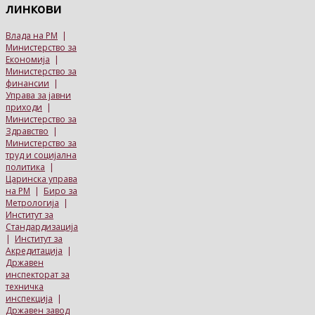
линкови
Влада на РМ
|
Министерство за
Економија
|
Министерство за
финансии
|
Управа за јавни
приходи
|
Министерство за
Здравство
|
Министерство за
труд и социјална
политика
|
Царинска управа
на РМ
|
Биро за
Метрологија
|
Институт за
Стандардизација
|
Институт за
Акредитација
|
Државен
инспекторат за
техничка
инспекција
|
Државен завод