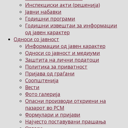
Инспекциски акти (решенија)
Јавни набавки
Годишни програми
Годишни извештаи за информации
од јавен карактер
Односи со јавност
Информации од јавен карактер
Односи со јавност и медиуми
Заштита на лични податоци
Политика за приватност
Пријава од граѓани
Соопштенија
Вести
Фото галерија
Опасни производи откриени на
пазарот во РСМ
Формулари и пријави
Најчесто поставувани прашања