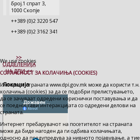
број.1 спрат 3,
1000 Скопје
++389 (0)2 3220 547
++389 (0)2 3162 341
>>
We use cookies
ОДДЕЛЕНИЈА
НА ДПИ <<
СОГЛАСНОСТ ЗА КОЛАЧИЊА (COOKIES)
Локација
Интернет страната www.dpi.gov.mk може да користи т.н.
колачиња (cookies) за да се подобри прелистувањето,
да се зачуваат одредени кориснички поставувања и да
се поедностави интеракцијата со одредени делови на
страната.
Интернет пребарувачот на посетителот на страната
може да биде нагоден да ги одбива колачињата,
односно да предупредува за нивното појавување, а тие