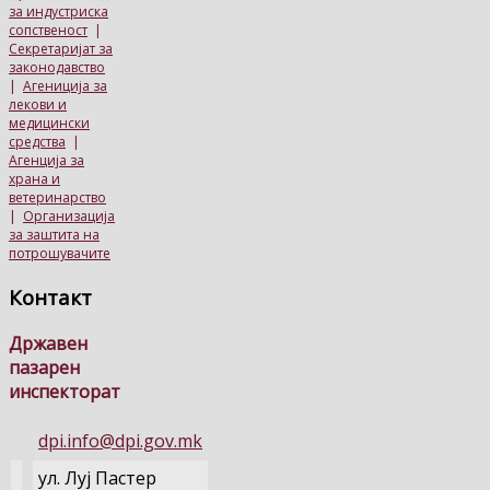
за индустриска
сопственост
|
Секретаријат за
законодавство
|
Агениција за
лекови и
медицински
средства
|
Агенција за
храна и
ветеринарство
|
Организација
за заштита на
потрошувачите
Контакт
Државен
пазарен
инспекторат
dpi.info@dpi.gov.mk
ул. Луј Пастер