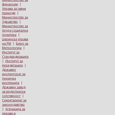
финансии
|
Управа за јавни
приходи
|
Министерство за
Здравство
|
Министерство за
труд и социјална
политика
|
Царинска управа
на РМ
|
Биро за
Метрологија
|
Институт за
Стандардизација
|
Институт за
Акредитација
|
Државен
инспекторат за
техничка
инспекција
|
Државен завод
за индустриска
сопственост
|
Секретаријат за
законодавство
|
Агениција за
лекови и