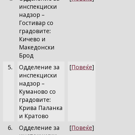
инспекциски
надзор –
Гостивар со
градовите:
Кичево и
Македонски
Брод
5.
Одделение за
[
Повеќе
]
инспекциски
надзор –
Куманово со
градовите:
Крива Паланка
и Кратово
6.
Одделение за
[
Повеќе
]