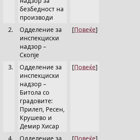
надзор за
безбедност на
производи
2.
Одделение за
[
Повеќе
]
инспекциски
надзор –
Скопје
3.
Одделение за
[
Повеќе
]
инспекциски
надзор –
Битола со
градовите:
Прилеп, Ресен,
Крушево и
Демир Хисар
4.
Одделение за
[
Повеќе
]