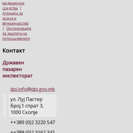
медицински
средства
|
Агенција за
храна и
ветеринарство
|
Организација
за заштита на
потрошувачите
Контакт
Државен
пазарен
инспекторат
dpi.info@dpi.gov.mk
ул. Луј Пастер
број.1 спрат 3,
1000 Скопје
++389 (0)2 3220 547
++389 (0)2 3162 341