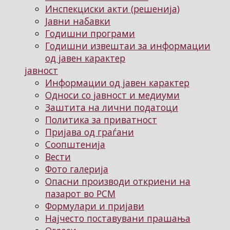
Инспекциски акти (решенија)
Јавни набавки
Годишни програми
Годишни извештаи за информации
од јавен карактер
јавност
Информации од јавен карактер
Односи со јавност и медиуми
Заштита на лични податоци
Политика за приватност
Пријава од граѓани
Соопштенија
Вести
Фото галерија
Опасни производи откриени на
пазарот во РСМ
Формулари и пријави
Најчесто поставувани прашања