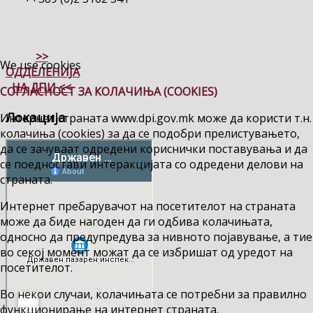
>>
We use cookies
ОДДЕЛЕНИЈА
НА ДПИ <<
СОГЛАСНОСТ ЗА КОЛАЧИЊА (COOKIES)
Локација
Интернет страната www.dpi.gov.mk може да користи т.н.
колачиња (cookies) за да се подобри прелистувањето,
да се зачуваат одредени кориснички поставувања и да
се поедностави интеракцијата со одредени делови на
страната.
Интернет пребарувачот на посетителот на страната
може да биде нагоден да ги одбива колачињата,
односно да предупредува за нивното појавување, а тие
во секој момент можат да се избришат од уредот на
посетителот.
Во некои случаи, колачињата се потребни за правилно
функционирање на интернет страната.