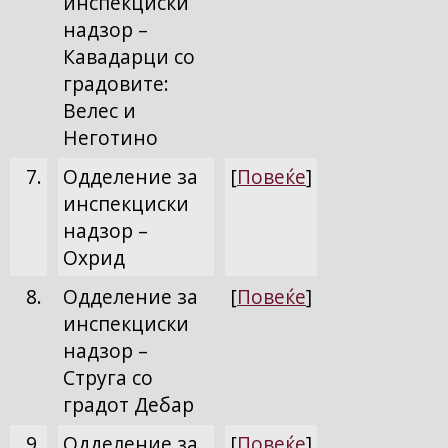
инспекциски
надзор –
Кавадарци со
градовите:
Велес и
Неготино
7.
Одделение за
[
Повеќе
]
инспекциски
надзор –
Охрид
8.
Одделение за
[
Повеќе
]
инспекциски
надзор –
Струга со
градот Дебар
9.
Одделение за
[
Повеќе
]