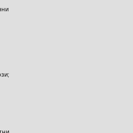
чни
зи;
тни