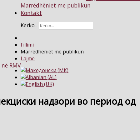
Marrëdhëniet me publikun
Kontakt
Kerko...
Fillimi
Marrëdhëniet me publikun
Lajme
g në RMV
екциски надзори во период од