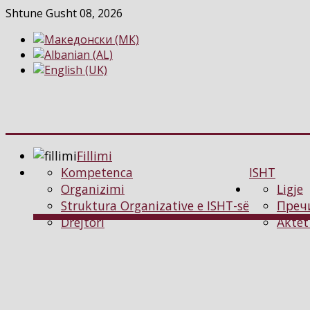
Shtune Gusht 08, 2026
Fillimi
Kompetenca
ISHT
Organizimi
Ligje
Struktura Organizative e ISHT-së
Преч
Drejtori
Aktet