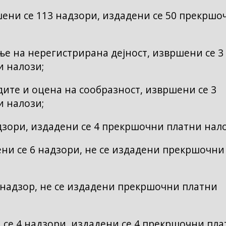
ни се 113 надзори, издадени се 50 прекршо
е на нерегистрирана дејност, извршени се 3
и налози;
ите и оцена на сообразност, извршени се 3
и налози;
зори, издадени се 4 прекршочни платни нало
и се 6 надзори, не се издадени прекршочни
 надзор, не се издадени прекршочни платни
се 4 надзори, издадени се 4 прекршочни пла