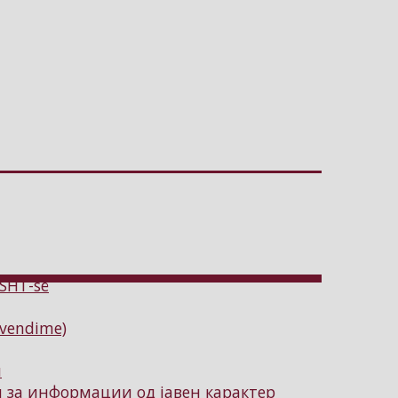
ISHT-së
(vendime)
и
за информации од јавен карактер