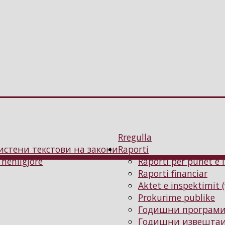
Rregulla
истени текстови на закони
Raporti
 nënligjore
Raporti për punët e 
Raporti financiar
Aktet e inspektimit 
Prokurime publike
Годишни програм
Годишни извештаи 