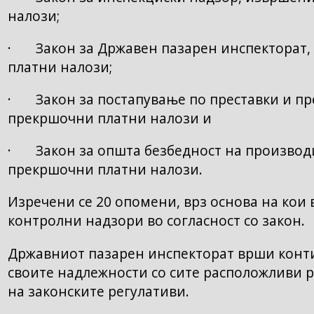
налози;
· Закон за Државен пазарен инспекторат, 
платни налози;
· Закон за постапување по преставки и пре
прекршочни платни налози и
· Закон за општа безбедност на производи
прекршочни платни налози.
Изречени се 20 опомени, врз основа на кои
контролни надзори во согласност со закон.
Државниот пазарен инспекторат врши конт
своите надлежности со сите расположливи р
на законските регулативи.