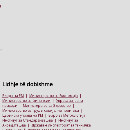
Lidhje
të dobishme
Влада на РМ
|
Министерство за Економија
|
Министерство за финансии
|
Управа за јавни
приходи
|
Министерство за Здравство
|
Министерство за труд и социјална политика
|
Царинска управа на РМ
|
Биро за Метрологија
|
Институт за Стандардизација
|
Институт за
Акредитација
|
Државен инспекторат за техничка