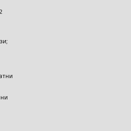
2
зи;
латни
чни