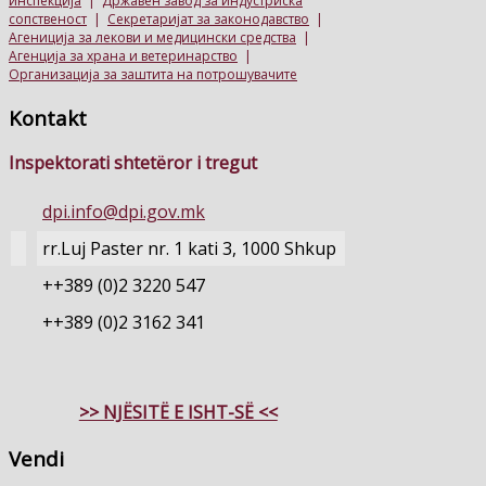
инспекција
|
Државен завод за индустриска
сопственост
|
Секретаријат за законодавство
|
Агениција за лекови и медицински средства
|
Агенција за храна и ветеринарство
|
Организација за заштита на потрошувачите
Kontakt
Inspektorati shtetëror i tregut
dpi.info@dpi.gov.mk
rr.Luj Paster nr. 1 kati 3, 1000 Shkup
++389 (0)2 3220 547
++389 (0)2 3162 341
>> NJËSITË E ISHT-SË <<
Vendi