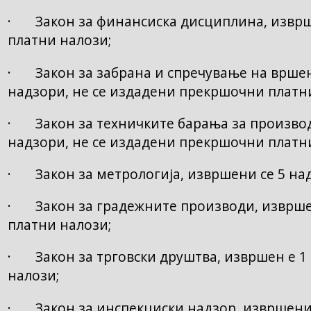
· Закон за финансиска дисциплина, изврше
платни налози;
· Закон за забрана и спречување на вршењ
надзори, не се издадени прекршочни платн
· Закон за техничките барања за производ
надзори, не се издадени прекршочни платн
· Закон за метрологија, извршени се 5 над
· Закон за градежните производи, извршен
платни налози;
· Закон за трговски друштва, извршен е 1
налози;
· Закон за инспекциски надзор, извршени 