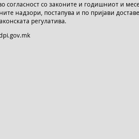
о согласност со законите и годишниот и мес
ните надзори, постапува и по пријави достав
аконската регулатива.
dpi.gov.mk