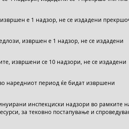
извршен е 1 надзор, не се издадени прекрш
длози, извршен е 1 надзор, не се издадени
те, извршени се 10 надзори, не се издадени
 во наредниот период ќе бидат извршени
инуирани инспекциски надзори во рамките н
есурси, за тековно постапување и спроведув