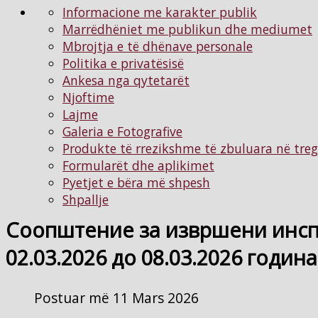
Informacione me karakter publik
Marrëdhëniet me publikun dhe mediumet
Mbrojtja e të dhënave personale
Politika e privatësisë
Ankesa nga qytetarët
Njoftimе
Lajme
Galeria e Fotografive
Produkte të rrezikshme të zbuluara në tre
Formularët dhe aplikimet
Pyetjet e bëra më shpesh
Shpallje
Соопштение за извршени инсп
02.03.2026 до 08.03.2026 година
Postuar më 11 Mars 2026