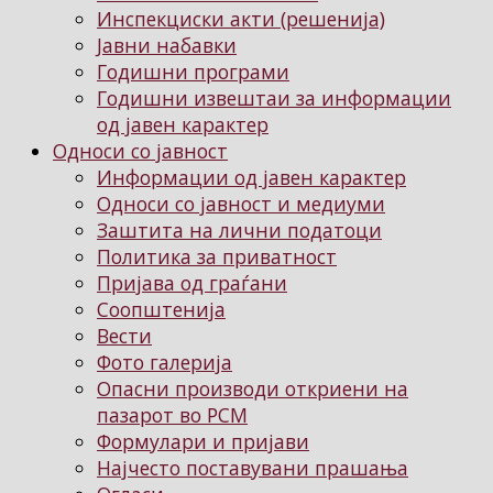
Инспекциски акти (решенија)
Јавни набавки
Годишни програми
Годишни извештаи за информации
од јавен карактер
Односи со јавност
Информации од јавен карактер
Односи со јавност и медиуми
Заштита на лични податоци
Политика за приватност
Пријава од граѓани
Соопштенија
Вести
Фото галерија
Опасни производи откриени на
пазарот во РСМ
Формулари и пријави
Најчесто поставувани прашања