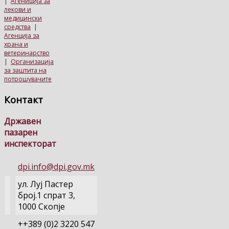
|
Агениција за
лекови и
медицински
средства
|
Агенција за
храна и
ветеринарство
|
Организација
за заштита на
потрошувачите
Контакт
Државен
пазарен
инспекторат
dpi.info@dpi.gov.mk
ул. Луј Пастер
број.1 спрат 3,
1000 Скопје
++389 (0)2 3220 547