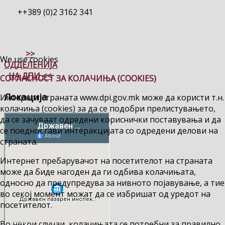
++389 (0)2 3162 341
>>
We use cookies
ОДДЕЛЕНИЈА
НА ДПИ <<
СОГЛАСНОСТ ЗА КОЛАЧИЊА (COOKIES)
Локација
Интернет страната www.dpi.gov.mk може да користи т.н.
колачиња (cookies) за да се подобри прелистувањето,
да се зачуваат одредени кориснички поставувања и да
се поедностави интеракцијата со одредени делови на
страната.
Интернет пребарувачот на посетителот на страната
може да биде нагоден да ги одбива колачињата,
односно да предупредува за нивното појавување, а тие
во секој момент можат да се избришат од уредот на
посетителот.
Во некои случаи, колачињата се потребни за правилно