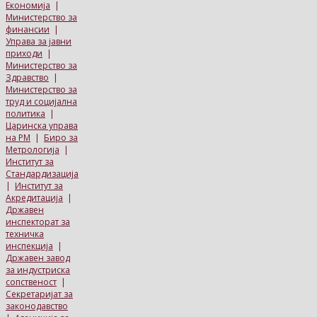
Економија
|
Министерство за
финансии
|
Управа за јавни
приходи
|
Министерство за
Здравство
|
Министерство за
труд и социјална
политика
|
Царинска управа
на РМ
|
Биро за
Метрологија
|
Институт за
Стандардизација
|
Институт за
Акредитација
|
Државен
инспекторат за
техничка
инспекција
|
Државен завод
за индустриска
сопственост
|
Секретаријат за
законодавство