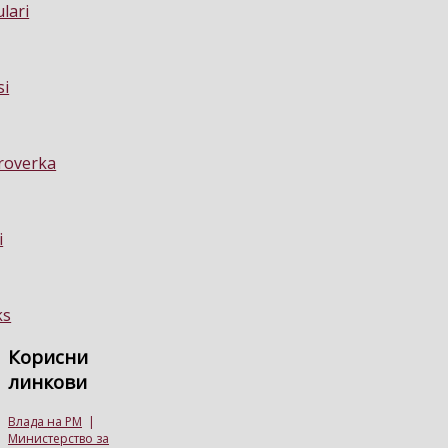
Корисни
линкови
Влада на РМ
|
Министерство за