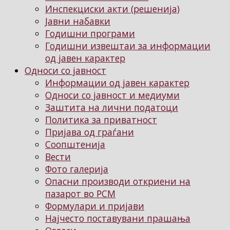
Инспекциски акти (решенија)
Јавни набавки
Годишни програми
Годишни извештаи за информации
од јавен карактер
Односи со јавност
Информации од јавен карактер
Односи со јавност и медиуми
Заштита на лични податоци
Политика за приватност
Пријава од граѓани
Соопштенија
Вести
Фото галерија
Опасни производи откриени на
пазарот во РСМ
Формулари и пријави
Најчесто поставувани прашања