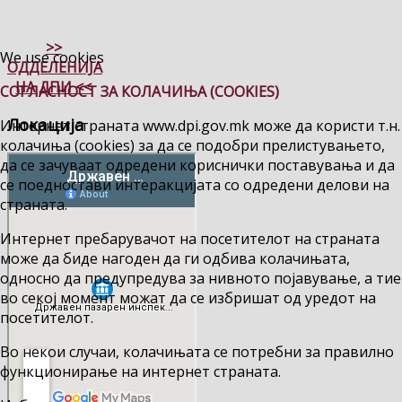
>>
We use cookies
ОДДЕЛЕНИЈА
НА ДПИ <<
СОГЛАСНОСТ ЗА КОЛАЧИЊА (COOKIES)
Локација
Интернет страната www.dpi.gov.mk може да користи т.н.
колачиња (cookies) за да се подобри прелистувањето,
да се зачуваат одредени кориснички поставувања и да
се поедностави интеракцијата со одредени делови на
страната.
Интернет пребарувачот на посетителот на страната
може да биде нагоден да ги одбива колачињата,
односно да предупредува за нивното појавување, а тие
во секој момент можат да се избришат од уредот на
посетителот.
Во некои случаи, колачињата се потребни за правилно
функционирање на интернет страната.