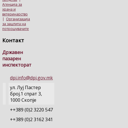
Агенција за
храна и
ветеринарство
|
Организација
за заштита на
потрошувачите
Контакт
Државен
пазарен
инспекторат
dpi.info@dpi.gov.mk
ул. Луј Пастер
број.1 спрат 3,
1000 Скопје
++389 (0)2 3220 547
++389 (0)2 3162 341