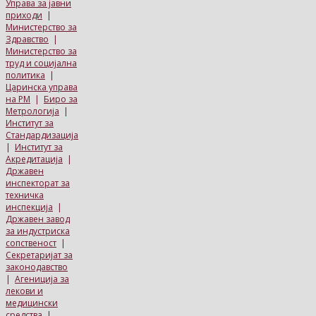
Управа за јавни
приходи
|
Министерство за
Здравство
|
Министерство за
труд и социјална
политика
|
Царинска управа
на РМ
|
Биро за
Метрологија
|
Институт за
Стандардизација
|
Институт за
Акредитација
|
Државен
инспекторат за
техничка
инспекција
|
Државен завод
за индустриска
сопственост
|
Секретаријат за
законодавство
|
Агениција за
лекови и
медицински
средства
|