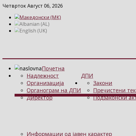
Четврток Август 06, 2026
Почетна
Надлежност
ДПИ
Организација
Закони
Органограм на ДПИ
Пречистени тек
Директор
Подзаконски ак
Информации од јавен карактер