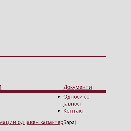
И
Документи
Односи со
јавност
Контакт
ации од јавен карактер
Барај...