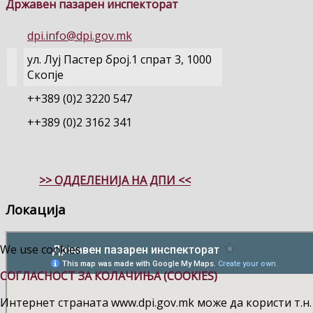
Државен пазарен инспекторат
dpi.info@dpi.gov.mk
ул. Луј Пастер број.1 спрат 3, 1000
Скопје
++389 (0)2 3220 547
++389 (0)2 3162 341
>> ОДДЕЛЕНИЈА НА ДПИ <<
Локација
We use cookies
СОГЛАСНОСТ ЗА КОЛАЧИЊА (COOKIES)
Интернет страната www.dpi.gov.mk може да користи т.н.