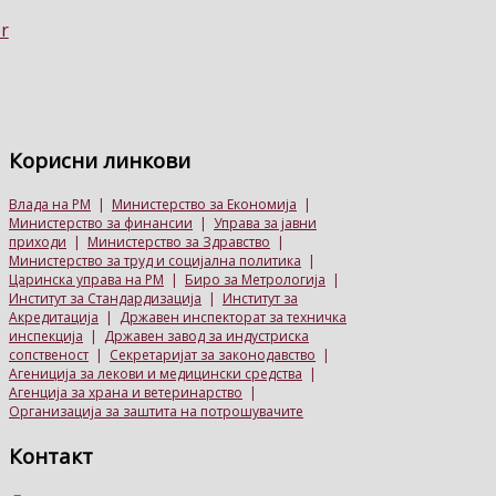
Корисни
линкови
Влада на РМ
|
Министерство за Економија
|
Министерство за финансии
|
Управа за јавни
приходи
|
Министерство за Здравство
|
Министерство за труд и социјална политика
|
Царинска управа на РМ
|
Биро за Метрологија
|
Институт за Стандардизација
|
Институт за
Акредитација
|
Државен инспекторат за техничка
инспекција
|
Државен завод за индустриска
сопственост
|
Секретаријат за законодавство
|
Агениција за лекови и медицински средства
|
Агенција за храна и ветеринарство
|
Организација за заштита на потрошувачите
Контакт