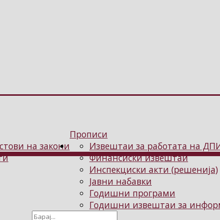
Прописи
стови на закони
Извештаи за работата на ДП
ти
Финансиски извештаи
Инспекциски акти (решенија)
Јавни набавки
Годишни програми
Годишни извештаи за информ