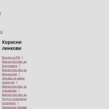
Корисни
линкови
Влада на РМ
|
Министерство за
Економија
|
Министерство за
финансии
|
Управа за јавни
приходи
|
Министерство за
Здравство
|
Министерство за
труд и социјална
политика
|
Царинска управа