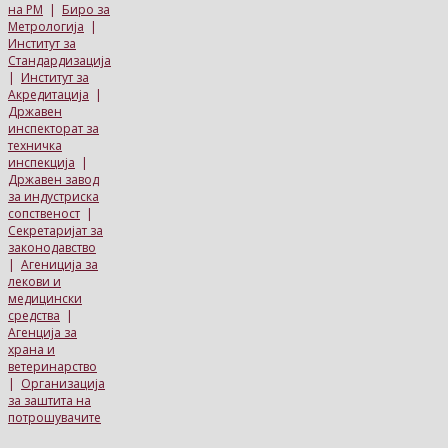
на РМ
|
Биро за
Метрологија
|
Институт за
Стандардизација
|
Институт за
Акредитација
|
Државен
инспекторат за
техничка
инспекција
|
Државен завод
за индустриска
сопственост
|
Секретаријат за
законодавство
|
Агениција за
лекови и
медицински
средства
|
Агенција за
храна и
ветеринарство
|
Организација
за заштита на
потрошувачите