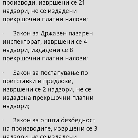
производи, извршени се 21
надзори, не се издадени
прекршочни платни налози;
· Закон за Државен пазарен
инспекторат, извршени се 4
надзори, издадени се 8
прекршочни платни налози;
· Закон за постапување по
претставки и предлози,
извршени се 2 надзори, не се
издадена прекршочни платни
надзори;
· Закон за општа безбедност
на производите, извршени се 3
надзори, не се издадени